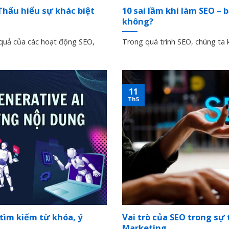
Thấu hiểu sự khác biệt
10 sai lầm khi làm SEO – 
không?
 quả của các hoạt động SEO,
Trong quá trình SEO, chúng ta k
11
Th5
tìm kiếm từ khóa, ý
Vai trò của SEO trong sự
Marketing