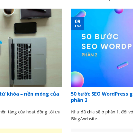
09
Th2
 từ khóa – nền móng của
50 bước SEO WordPress gi
phần 2
nền tảng của hoạt động tối ưu
Như đã chia sẽ ở phần 1, đối v
Blog/website...