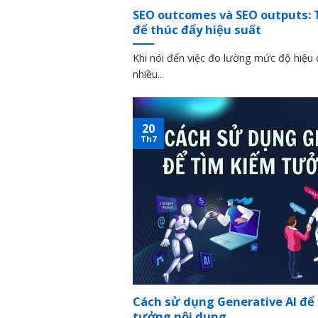
SEO outcomes và SEO outputs: 
để thúc đẩy hiệu suất
Khi nói đến việc đo lường mức độ hiệu
nhiều...
20
Th7
Cách sử dụng Generative AI để 
tưởng nội dung