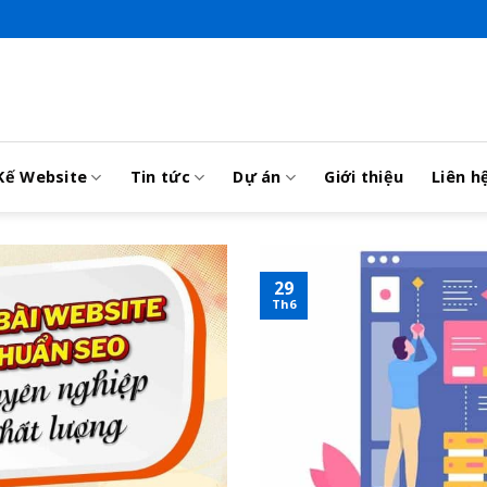
Kế Website
Tin tức
Dự án
Giới thiệu
Liên h
29
Th6