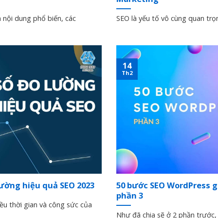
 nội dung phổ biến, các
SEO là yếu tố vô cùng quan trọ
14
Th2
 lường hiệu quả SEO 2023
50 bước SEO WordPress gi
phần 3
ều thời gian và công sức của
Như đã chia sẽ ở 2 phần trước, 