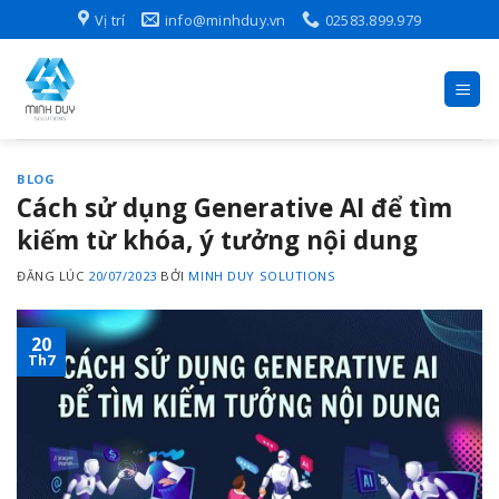
Skip
Vị trí
info@minhduy.vn
02583.899.979
to
content
BLOG
Cách sử dụng Generative AI để tìm
kiếm từ khóa, ý tưởng nội dung
ĐĂNG LÚC
20/07/2023
BỞI
MINH DUY SOLUTIONS
20
Th7