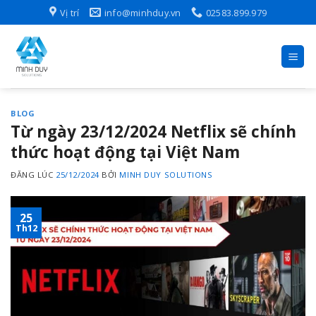
Skip
Vị trí
info@minhduy.vn
02583.899.979
to
content
BLOG
Từ ngày 23/12/2024 Netflix sẽ chính
thức hoạt động tại Việt Nam
ĐĂNG LÚC
25/12/2024
BỞI
MINH DUY SOLUTIONS
25
Th12