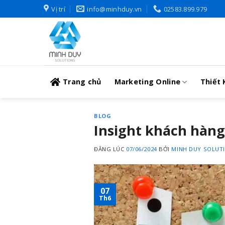
Skip
Vị trí
info@minhduy.vn
02583.899.979
to
content
Trang chủ
Marketing Online
Thiết 
BLOG
Insight khách hàng 
ĐĂNG LÚC
07/06/2024
BỞI
MINH DUY SOLUT
07
Th6