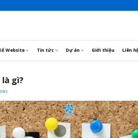
Kế Website
Tin tức
Dự án
Giới thiệu
Liên h
là gì?
IONS