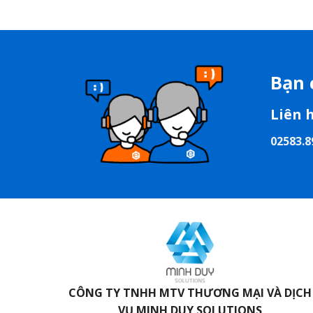
Bạn 
Liên 
02583.8
CÔNG TY TNHH MTV THƯƠNG MẠI VÀ DỊCH
VỤ
MINH DUY SOLUTIONS