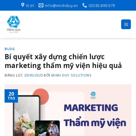
Skip
Vị trí
info@minhduy.vn
02583.899.979
to
content
BLOG
Bí quyết xây dựng chiến lược
marketing thẩm mỹ viện hiệu quả
ĐĂNG LÚC
20/05/2023
BỞI
MINH DUY SOLUTIONS
20
Th5