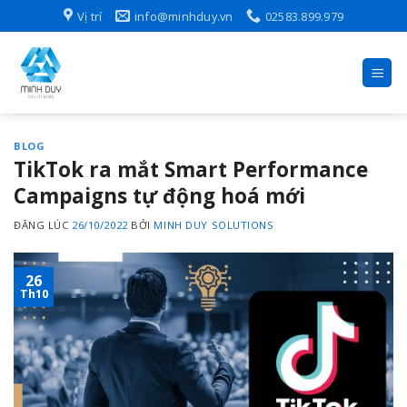
Skip
Vị trí
info@minhduy.vn
02583.899.979
to
content
BLOG
TikTok ra mắt Smart Performance
Campaigns tự động hoá mới
ĐĂNG LÚC
26/10/2022
BỞI
MINH DUY SOLUTIONS
26
Th10