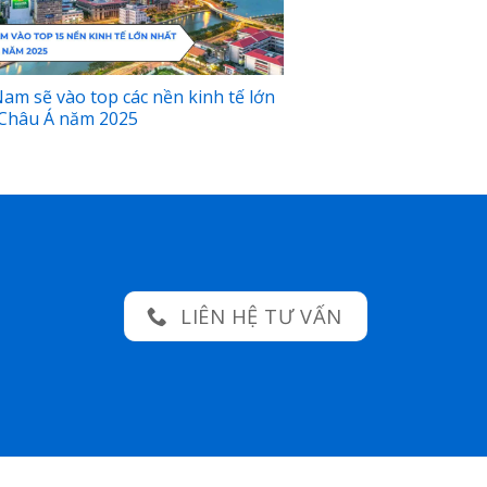
Nam sẽ vào top các nền kinh tế lớn
Châu Á năm 2025
LIÊN HỆ TƯ VẤN