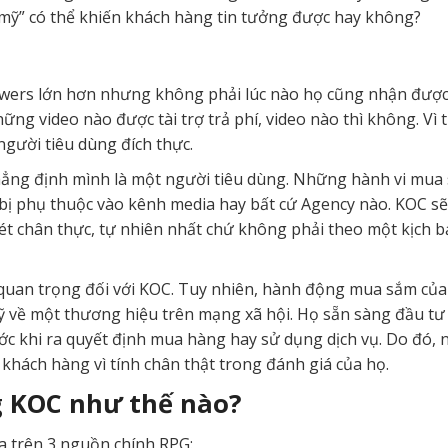
 mỹ” có thể khiến khách hàng tin tưởng được hay không?
owers lớn hơn nhưng không phải lúc nào họ cũng nhận được 
g video nào được tài trợ trả phí, video nào thì không. Vì thế
ười tiêu dùng đích thực.
hẳng định mình là một người tiêu dùng. Những hành vi mua 
bị phụ thuộc vào kênh media hay bất cứ Agency nào. KOC s
 chân thực, tự nhiên nhất chứ không phải theo một kịch b
uan trọng đối với KOC. Tuy nhiên, hành động mua sắm của
 về một thương hiệu trên mạng xã hội. Họ sẵn sàng đầu tư t
c khi ra quyết định mua hàng hay sử dụng dịch vụ. Do đó,
khách hàng vì tính chân thật trong đánh giá của họ.
g KOC như thế nào?
 trên 3 nguồn chính RPG: