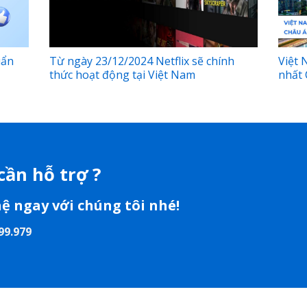
uẩn
Từ ngày 23/12/2024 Netflix sẽ chính
Việt 
thức hoạt động tại Việt Nam
nhất 
cần hỗ trợ ?
hệ ngay với chúng tôi nhé!
99.979