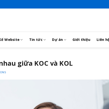
Kế Website
Tin tức
Dự án
Giới thiệu
Liên h
 nhau giữa KOC và KOL
IONS