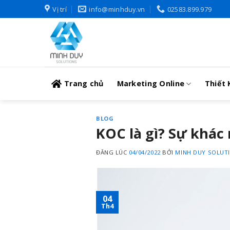
Skip
Vị trí
info@minhduy.vn
02583.899.979
to
content
Trang chủ
Marketing Online
Thiết 
BLOG
KOC là gì? Sự khác
ĐĂNG LÚC
04/04/2022
BỞI
MINH DUY SOLUT
04
Th4