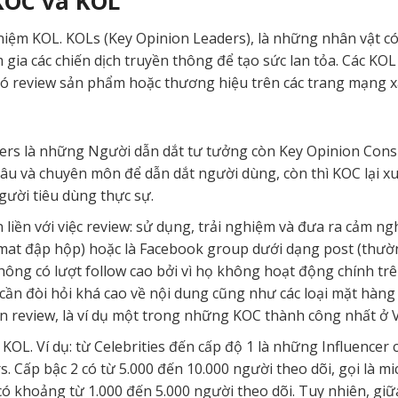
KOC và KOL
i niệm KOL. KOLs (Key Opinion Leaders), là những nhân vật 
a các chiến dịch truyền thông để tạo sức lan tỏa. Các KOL 
ó review sản phẩm hoặc thương hiệu trên các trang mạng xã
ders là những Người dẫn dắt tư tưởng còn Key Opinion Cons
 sâu và chuyên môn để dẫn dắt người dùng, còn thì KOC lại 
gười tiêu dùng thực sự.
n liền với việc review: sử dụng, trải nghiệm và đưa ra cảm ng
mat đập hộp) hoặc là Facebook group dưới dạng post (thường c
ng có lượt follow cao bởi vì họ không hoạt động chính trê
cần đòi hỏi khá cao về nội dung cũng như các loại mặt hàng r
ên review, là ví dụ một trong những KOC thành công nhất ở 
KOL. Ví dụ: từ Celebrities đến cấp độ 1 là những Influencer 
s. Cấp bậc 2 có từ 5.000 đến 10.000 người theo dõi, gọi là m
có khoảng từ 1.000 đến 5.000 người theo dõi. Tuy nhiên, gi