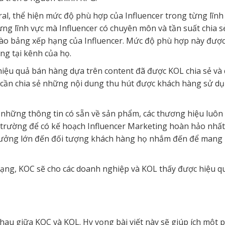
viral, thể hiện mức độ phù hợp của Influencer trong từng lĩnh
ưng lĩnh vực mà Influencer có chuyên môn và tần suất chia 
vào bảng xếp hạng của Influencer. Mức độ phù hợp này được
g tại kênh của họ.
 hiệu quả bán hàng dựa trên content đã được KOL chia sẻ và 
 cần chia sẻ những nội dung thu hút được khách hàng sử d
 những thông tin có sẵn về sản phẩm, các thương hiệu luôn 
hị trường để có kế hoạch Influencer Marketing hoàn hảo nh
ưởng lớn đến đối tượng khách hàng họ nhắm đến để mang lạ
ạng, KOC sẽ cho các doanh nghiệp và KOL thấy được hiệu qu
 nhau giữa KOC và KOL. Hy vọng bài viết này sẽ giúp ích một