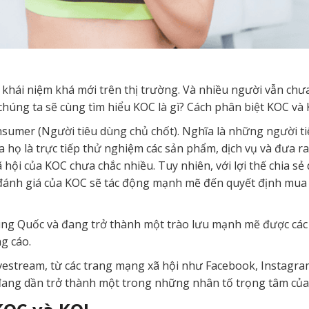
t khái niệm khá mới trên thị trường. Và nhiều người vẫn ch
chúng ta sẽ cùng tìm hiểu KOC là gì? Cách phân biệt KOC và 
onsumer (Người tiêu dùng chủ chốt). Nghĩa là những người 
ủa họ là trực tiếp thử nghiệm các sản phẩm, dịch vụ và đưa r
hội của KOC chưa chắc nhiều. Tuy nhiên, với lợi thế chia sẻ 
ánh giá của KOC sẽ tác động mạnh mẽ đến quyết định mua h
ung Quốc và đang trở thành một trào lưu mạnh mẽ được cá
g cáo.
ivestream, từ các trang mạng xã hội như Facebook, Instagr
ang dần trở thành một trong những nhân tố trọng tâm của