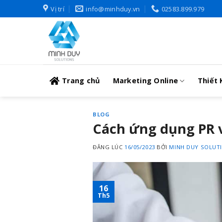
Skip
Vị trí
info@minhduy.vn
02583.899.979
to
content
Trang chủ
Marketing Online
Thiết 
BLOG
Cách ứng dụng PR 
ĐĂNG LÚC
16/05/2023
BỞI
MINH DUY SOLUT
16
Th5