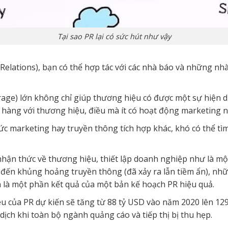
Tại sao PR lại có sức hút như vậy
c Relations), bạn có thể hợp tác với các nhà báo và những n
age) lớn không chỉ giúp thương hiệu có được một sự hiện d
 hàng với thương hiệu, điều mà ít có hoạt động marketing nà
hức marketing hay truyền thông tích hợp khác, khó có thể t
ận thức về thương hiệu, thiết lập doanh nghiệp như là mộ
an đến khủng hoảng truyền thông (đã xảy ra lẫn tiềm ẩn), nh
nh là một phần kết quả của một bản kế hoạch PR hiệu quả.
tiêu của PR dự kiến sẽ tăng từ 88 tỷ USD vào năm 2020 lên 1
ịch khi toàn bộ ngành quảng cáo và tiếp thị bị thu hẹp.