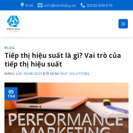
Skip
Vị trí
info@minhduy.vn
02583.899.979
to
content
BLOG
Tiếp thị hiệu suất là gì? Vai trò của
tiếp thị hiệu suất
ĐĂNG LÚC
05/04/2023
BỞI
MINH DUY SOLUTIONS
05
Th4