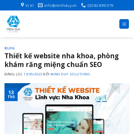
Skip
Vị trí
info@minhduy.vn
02583.899.979
to
content
BLOG
Thiết kế website nha khoa, phòng
khám răng miệng chuẩn SEO
ĐĂNG LÚC
13/05/2023
BỞI
MINH DUY SOLUTIONS
13
Th5