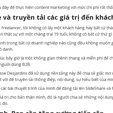
sau đây để thực hiện content marketing với mức chi phí rất t
 và truyền tải các giá trị đến khác
t freelancer, tôi không có lấy một khách hàng hay bất cứ thà
thật sự với một chàng trai 19 tuổi, không có bất cứ thứ gì 
nh trong bất cứ doanh nghiệp nào cũng đều không muốn g
ô danh.
– lúc bấy giờ là một không gian thênh thang và miễn phí để 
 người dùng B2B.
se Desjardins đã sử dụng nền tảng này để chia sẻ giấc mơ c
t vời để truyền tải thông điệp, nội dung, sự hiểu biết của mì
 các bài thuyết trình của mình để đăng tải lên SlideShare và
iá trị cho bản thân mình, đó là người chia sẻ những nội dung
c đó.