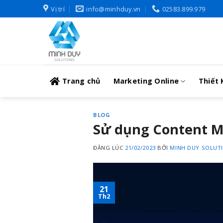
Skip
Vị trí
info@minhduy.vn
02583.899.979
to
content
Trang chủ
Marketing Online
Thiết 
BLOG
Sử dụng Content Ma
ĐĂNG LÚC
21/02/2023
BỞI
MINH DUY SOLUT
21
Th2