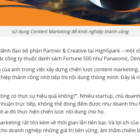
sử dụng Content Marketing để khởi nghiệp thành công
 lãnh đạo bộ phận Partner & Creative tại HighSpark – một cô
các công ty thuộc danh sách Fortune 500 như Panasonic, Den
ủa anh trong việc xây dựng chiến lược content marketing, cá
hiệp thành công nhờ tiếp thị nội dung thông minh. Đây là n
ting có thực sự hiệu quả không?”. Nhiều startup, chủ doa
nhuận trực tiếp, không thể đong đếm được như doanh thu ha
ê ai đó thực hiện chiến lược nội dung cho họ.
marketing rất tốn kém về thời gian lẫn tiền bạc. Và lợi ích củ
cho doanh nghiệp những giá trị bền vững, âm thầm chiếm lấy