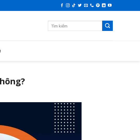
ệ
không?