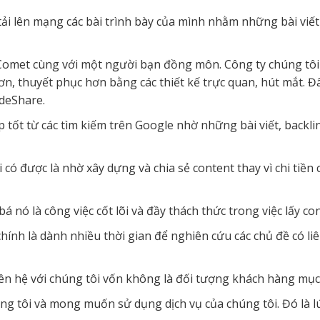
g tải lên mạng các bài trình bày của mình nhằm những bài viế
deComet cùng với một người bạn đồng môn. Công ty chúng tôi
, thuyết phục hơn bằng các thiết kế trực quan, hút mắt. Đâ
ideShare.
p tốt từ các tìm kiếm trên Google nhờ những bài viết, backl
i có được là nhờ xây dựng và chia sẻ content thay vì chi tiền
 nó là công việc cốt lõi và đầy thách thức trong việc lấy co
hính là dành nhiều thời gian để nghiên cứu các chủ đề có liên
ên hệ với chúng tôi vốn không là đối tượng khách hàng mục 
ng tôi và mong muốn sử dụng dịch vụ của chúng tôi. Đó là l