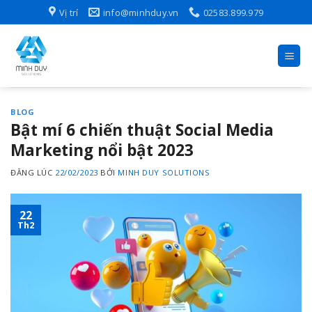
Skip
Vị trí
info@minhduy.vn
02583.899.979
to
content
BLOG
Bật mí 6 chiến thuật Social Media
Marketing nổi bật 2023
ĐĂNG LÚC
22/02/2023
BỞI
MINH DUY SOLUTIONS
22
Th2