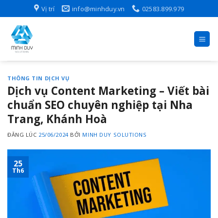
Skip
Vị trí
info@minhduy.vn
02583.899.979
to
content
THÔNG TIN DỊCH VỤ
Dịch vụ Content Marketing – Viết bài
chuẩn SEO chuyên nghiệp tại Nha
Trang, Khánh Hoà
ĐĂNG LÚC
25/06/2024
BỞI
MINH DUY SOLUTIONS
25
Th6