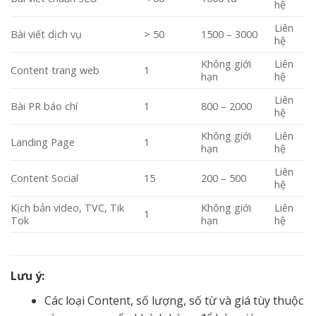
hệ
Liên
Bài viết dịch vụ
> 50
1500 – 3000
hệ
Không giới
Liên
Content trang web
1
hạn
hệ
Liên
Bài PR báo chí
1
800 – 2000
hệ
Không giới
Liên
Landing Page
1
hạn
hệ
Liên
Content Social
15
200 – 500
hệ
Kịch bản video, TVC, Tik
Không giới
Liên
1
Tok
hạn
hệ
Lưu ý:
Các loại Content, số lượng, số từ và giá tùy thuộc