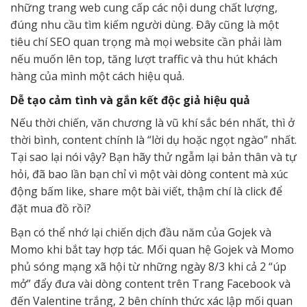
những trang web cung cấp các nội dung chất lượng,
đúng nhu cầu tìm kiếm người dùng. Đây cũng là một
tiêu chí SEO quan trọng mà mọi website cần phải làm
nếu muốn lên top, tăng lượt traffic và thu hút khách
hàng của mình một cách hiệu quả.
Dễ tạo cảm tình và gắn kết độc giả hiệu quả
Nếu thời chiến, văn chương là vũ khí sắc bén nhất, thì ở
thời bình, content chính là “lời dụ hoặc ngọt ngào” nhất.
Tại sao lại nói vậy? Bạn hãy thử ngẫm lại bản thân và tự
hỏi, đã bao lần bạn chỉ vì một vài dòng content mà xúc
động bấm like, share một bài viết, thậm chí là click để
đặt mua đồ rồi?
Bạn có thể nhớ lại chiến dịch đầu năm của Gojek và
Momo khi bắt tay hợp tác. Mối quan hệ Gojek và Momo
phủ sóng mạng xã hội từ những ngày 8/3 khi cả 2 “úp
mở” đẩy đưa vài dòng content trên Trang Facebook và
đến Valentine trắng, 2 bên chính thức xác lập mối quan