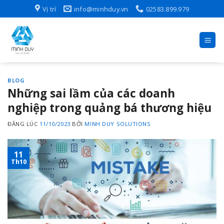
Skip
Vị trí
info@minhduy.vn
02583.899.979
to
content
BLOG
Những sai lầm của các doanh
nghiệp trong quảng bá thương hiệu
ĐĂNG LÚC
11/10/2023
BỞI
MINH DUY SOLUTIONS
11
Th10