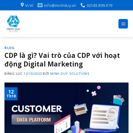
Skip
Vị trí
info@minhduy.vn
02583.899.979
to
content
BLOG
CDP là gì? Vai trò của CDP với hoạt
động Digital Marketing
ĐĂNG LÚC
12/10/2023
BỞI
MINH DUY SOLUTIONS
12
Th10