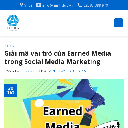
Skip
Vị trí
info@minhduy.vn
02583.899.979
to
content
BLOG
Giải mã vai trò của Earned Media
trong Social Media Marketing
ĐĂNG LÚC
30/08/2023
BỞI
MINH DUY SOLUTIONS
30
Th8