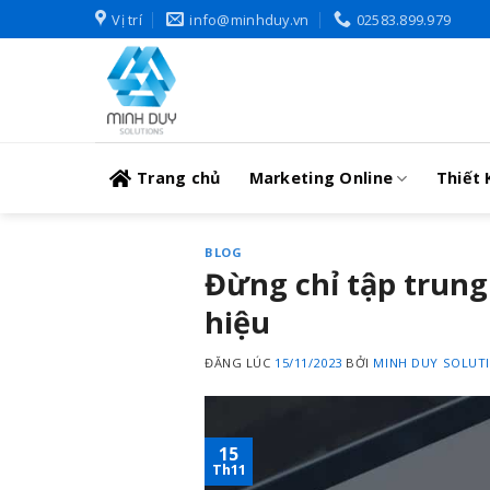
Skip
Vị trí
info@minhduy.vn
02583.899.979
to
content
Trang chủ
Marketing Online
Thiết 
BLOG
Đừng chỉ tập trung
hiệu
ĐĂNG LÚC
15/11/2023
BỞI
MINH DUY SOLUT
15
Th11