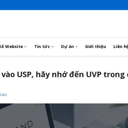
Kế Website
Tin tức
Dự án
Giới thiệu
Liên h
 vào USP, hãy nhớ đến UVP trong
IONS