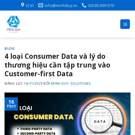
Skip
Vị trí
info@minhduy.vn
02583.899.979
to
content
BLOG
4 loại Consumer Data và lý do
thương hiệu cần tập trung vào
Customer-first Data
ĐĂNG LÚC
16/11/2023
BỞI
MINH DUY SOLUTIONS
16
Th11