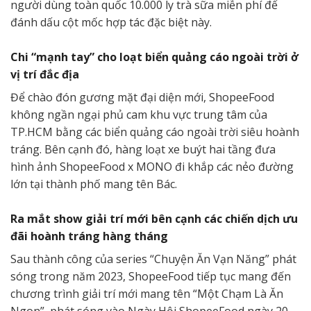
người dùng toàn quốc 10.000 ly trà sữa miễn phí để
đánh dấu cột mốc hợp tác đặc biệt này.
Chi “mạnh tay” cho loạt biển quảng cáo ngoài trời ở
vị trí đắc địa
Để chào đón gương mặt đại diện mới, ShopeeFood
không ngần ngại phủ cam khu vực trung tâm của
TP.HCM bằng các biển quảng cáo ngoài trời siêu hoành
tráng. Bên cạnh đó, hàng loạt xe buýt hai tầng đưa
hình ảnh ShopeeFood x MONO đi khắp các nẻo đường
lớn tại thành phố mang tên Bác.
Ra mắt show giải trí mới bên cạnh các chiến dịch ưu
đãi hoành tráng hàng tháng
Sau thành công của series “Chuyện Ăn Vạn Năng” phát
sóng trong năm 2023, ShopeeFood tiếp tục mang đến
chương trình giải trí mới mang tên “Một Chạm Là Ăn
Ngon”, phát sóng vào Ngày Hội ShopeeFood ngày 20