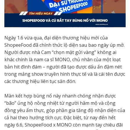
Ngày 1.6 vừa qua, đại diện thương hiệu mới của
ShopeeFood đã chính thức lộ diện sau bao ngày úp mở.
Người được nhà Cam “chọn mặt gửi vàng” không ai
khác chính là nam ca sĩ MONO, chủ nhân của một loạt
bản hit đình đám – người đã tạo được dấu ấn đậm nét
trong mảng show truyền hình thực tế và là cái tên được
các thương hiệu liên tục săn đón.
Màn kết hợp bùng nổ này nhanh chóng nhận được
“bão” ủng hộ nồng nhiệt từ người hâm mộ và cộng
đồng yêu ẩm thực, góp phần gia tăng độ nhận diện của
cả hai theo hướng tích cực. Đặc biệt, từ nay đến hết
ngày 6.6, ShopeeFood x MONO còn mạnh tay chiêu đãi