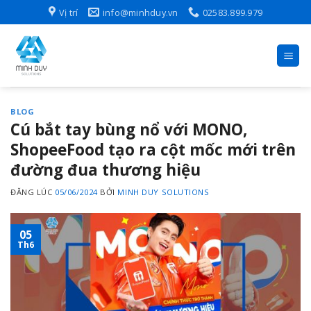
Skip
Vị trí
info@minhduy.vn
02583.899.979
to
content
BLOG
Cú bắt tay bùng nổ với MONO,
ShopeeFood tạo ra cột mốc mới trên
đường đua thương hiệu
ĐĂNG LÚC
05/06/2024
BỞI
MINH DUY SOLUTIONS
05
Th6