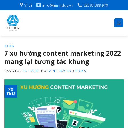
Skip
Vị trí
info@minhduy.vn
02583.899.979
to
content
BLOG
7 xu hướng content marketing 2022
mang lại tương tác khủng
ĐĂNG LÚC
20/12/2021
BỞI
MINH DUY SOLUTIONS
20
Th12