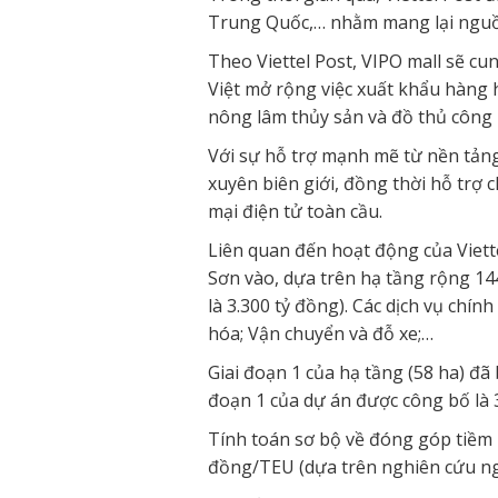
Trung Quốc,… nhằm mang lại nguồn
Theo Viettel Post, VIPO mall sẽ cu
Việt mở rộng việc xuất khẩu hàng 
nông lâm thủy sản và đồ thủ côn
Với sự hỗ trợ mạnh mẽ từ nền tảng
xuyên biên giới, đồng thời hỗ trợ
mại điện tử toàn cầu.
Liên quan đến hoạt động của Viette
Sơn vào, dựa trên hạ tầng rộng 14
là 3.300 tỷ đồng). Các dịch vụ chí
hóa; Vận chuyển và đỗ xe;…
Giai đoạn 1 của hạ tầng (58 ha) đ
đoạn 1 của dự án được công bố là 3
Tính toán sơ bộ về đóng góp tiềm n
đồng/TEU (dựa trên nghiên cứu ng