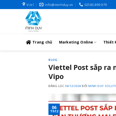
Skip
Vị trí
info@minhduy.vn
02583.899.979
to
content
Trang chủ
Marketing Online
Thiết 
BLOG
Viettel Post sắp ra
Vipo
ĐĂNG LÚC
06/12/2024
BỞI
MINH DUY SOLUT
06
Th12