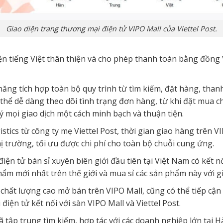
Giao diện trang thương mại điện tử VIPO Mall của Viettel Post.
iện tiếng Việt thân thiện và cho phép thanh toán bằng đồng
 năng tích hợp toàn bộ quy trình từ tìm kiếm, đặt hàng, tha
thể dễ dàng theo dõi tình trạng đơn hàng, từ khi đặt mua c
ý mọi giao dịch một cách minh bạch và thuận tiện.
stics từ công ty mẹ Viettel Post, thời gian giao hàng trên V
hị trường, tối ưu được chi phí cho toàn bộ chuỗi cung ứng.
iện tử bán sỉ xuyên biên giới đầu tiên tại Việt Nam có kết n
m mới nhất trên thế giới và mua sỉ các sản phẩm này với gi
chất lượng cao mở bán trên VIPO Mall, cũng có thể tiếp cận
iện tử kết nối với sàn VIPO Mall và Viettel Post.
đã tập trung tìm kiếm, hợp tác với các doanh nghiệp lớn tại 