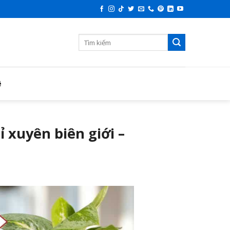
ệ
ỉ xuyên biên giới –