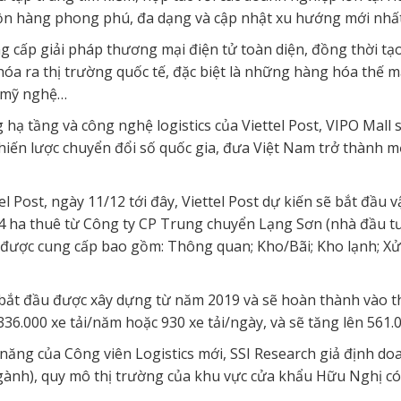
 hàng phong phú, đa dạng và cập nhật xu hướng mới nhất t
ng cấp giải pháp thương mại điện tử toàn diện, đồng thời t
hóa ra thị trường quốc tế, đặc biệt là những hàng hóa thế
g mỹ nghệ…
 hạ tầng và công nghệ logistics của Viettel Post, VIPO Mal
 chiến lược chuyển đổi số quốc gia, đưa Việt Nam trở thành
l Post, ngày 11/12 tới đây, Viettel Post dự kiến sẽ bắt đầu
4 ha thuê từ Công ty CP Trung chuyển Lạng Sơn (nhà đầu tư
nh được cung cấp bao gồm: Thông quan; Kho/Bãi; Kho lạnh; X
ã bắt đầu được xây dựng từ năm 2019 và sẽ hoàn thành vào t
36.000 xe tải/năm hoặc 930 xe tải/ngày, và sẽ tăng lên 561.
ăng của Công viên Logistics mới, SSI Research giả định doa
ành), quy mô thị trường của khu vực cửa khẩu Hữu Nghị có 