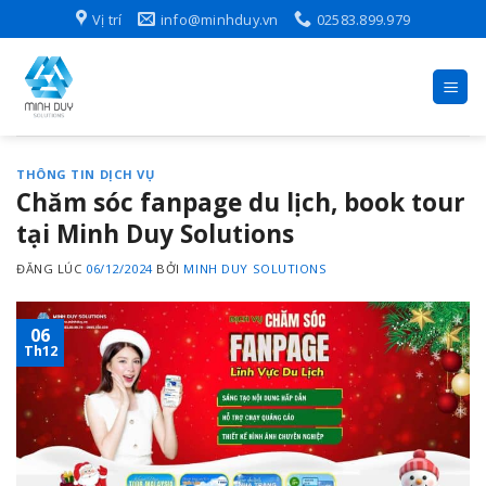
Skip
Vị trí
info@minhduy.vn
02583.899.979
to
content
THÔNG TIN DỊCH VỤ
Chăm sóc fanpage du lịch, book tour
tại Minh Duy Solutions
ĐĂNG LÚC
06/12/2024
BỞI
MINH DUY SOLUTIONS
06
Th12