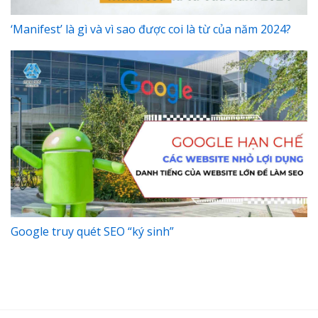
‘Manifest’ là gì và vì sao được coi là từ của năm 2024?
Google truy quét SEO “ký sinh”