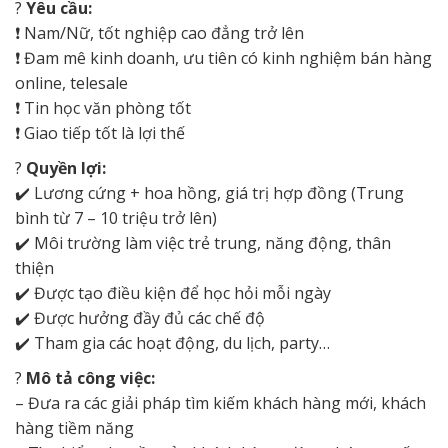
?
Yêu cầu:
❗
Nam/Nữ, tốt nghiệp cao đẳng trở lên
❗
Đam mê kinh doanh, ưu tiên có kinh nghiệm bán hàng
online, telesale
❗
Tin học văn phòng tốt
❗
Giao tiếp tốt là lợi thế
?
Quyền lợi:
✔️
Lương cứng + hoa hồng, giá trị hợp đồng (Trung
bình từ 7 – 10 triệu trở lên)
✔️
Môi trường làm việc trẻ trung, năng động, thân
thiện
✔️
Được tạo điều kiện để học hỏi mỗi ngày
✔️
Được hưởng đầy đủ các chế độ
✔️
Tham gia các hoạt động, du lịch, party…
?
Mô tả công việc:
– Đưa ra các giải pháp tìm kiếm khách hàng mới, khách
hàng tiềm năng