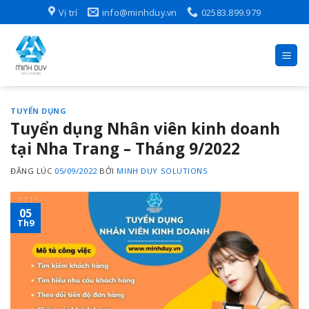
Skip
Vị trí
info@minhduy.vn
02583.899.979
to
content
TUYỂN DỤNG
Tuyển dụng Nhân viên kinh doanh
tại Nha Trang – Tháng 9/2022
ĐĂNG LÚC
05/09/2022
BỞI
MINH DUY SOLUTIONS
05
Th9