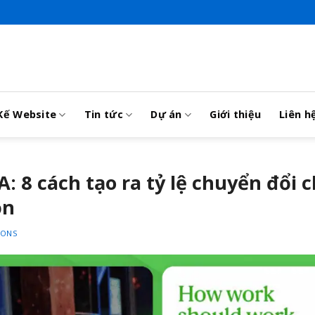
Kế Website
Tin tức
Dự án
Giới thiệu
Liên h
: 8 cách tạo ra tỷ lệ chuyển đổi 
ọn
IONS