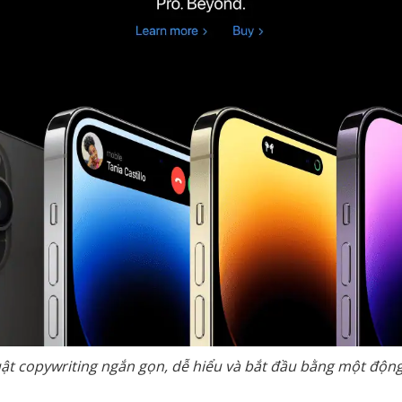
ật copywriting
ngắn gọn, dễ hiểu và bắt đầu bằng một độn