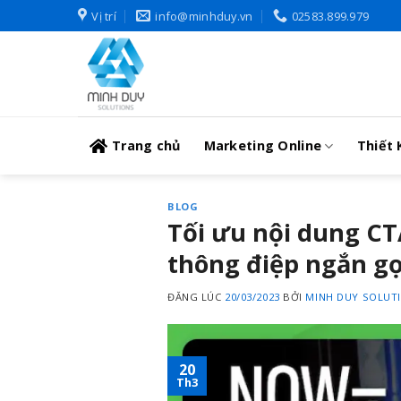
Skip
Vị trí
info@minhduy.vn
02583.899.979
to
content
Trang chủ
Marketing Online
Thiết 
BLOG
Tối ưu nội dung CTA
thông điệp ngắn g
ĐĂNG LÚC
20/03/2023
BỞI
MINH DUY SOLUT
20
Th3