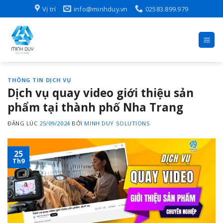
Skip
Vị trí
info@minhduy.vn
02583.899.979
to
content
THÔNG TIN DỊCH VỤ
Dịch vụ quay video giới thiệu sản
phẩm tại thành phố Nha Trang
ĐĂNG LÚC
25/09/2024
BỞI
MINH DUY SOLUTIONS
25
Th9