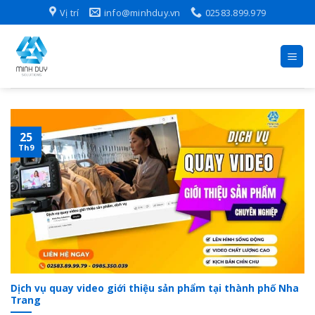
Skip
Vị trí
info@minhduy.vn
02583.899.979
to
content
25
Th9
Dịch vụ quay video giới thiệu sản phẩm tại thành phố Nha
Trang