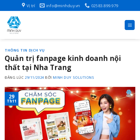
Skip
Vị trí
info@minhduy.vn
02583.899.979
to
content
THÔNG TIN DỊCH VỤ
Quản trị fanpage kinh doanh nội
thất tại Nha Trang
ĐĂNG LÚC
29/11/2024
BỞI
MINH DUY SOLUTIONS
29
Th11