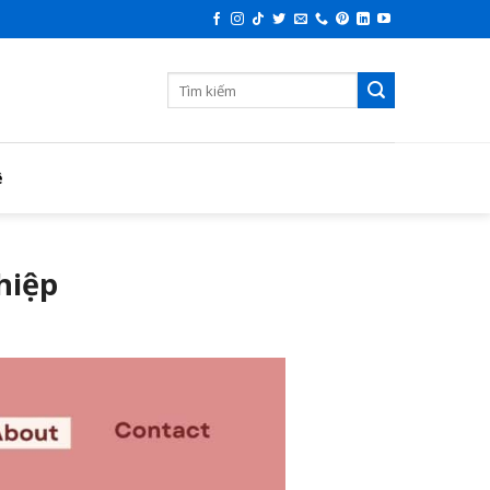
ệ
hiệp