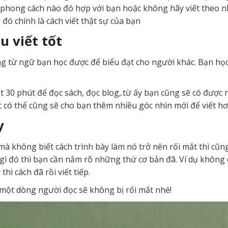
t phong cách nào đó hợp với bạn hoặc không hãy viết theo 
đó chính là cách viết thật sự của bạn
ệu viết tốt
ùng từ ngữ bạn học được để biểu đạt cho người khác. Bạn họ
t 30 phút để đọc sách, đọc blog,.từ ấy bạn cũng sẽ có được
có thể cũng sẽ cho bạn thêm nhiều góc nhìn mới để viết hơ
y
à không biết cách trình bày làm nó trở nên rối mắt thì cũn
i gì đó thì bạn cần nắm rõ những thứ cơ bản đã. Ví dụ khôn
hì cách đã rồi viết tiếp.
 một dòng người đọc sẽ không bị rối mắt nhé!