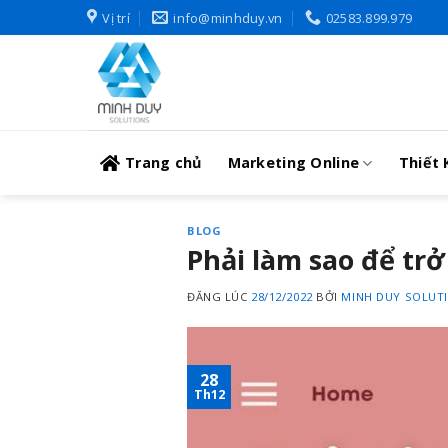
Skip
Vị trí
info@minhduy.vn
02583.899.979
to
content
Trang chủ
Marketing Online
Thiết 
BLOG
Phải làm sao để tr
ĐĂNG LÚC
28/12/2022
BỞI
MINH DUY SOLUT
28
Th12