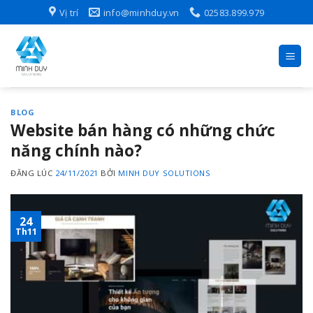
Skip
Vị trí
info@minhduy.vn
02583.899.979
to
content
BLOG
Website bán hàng có những chức
năng chính nào?
ĐĂNG LÚC
24/11/2021
BỞI
MINH DUY SOLUTIONS
24
Th11