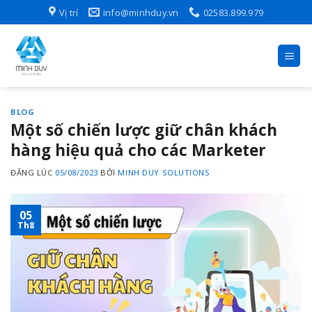
Skip
Vị trí
info@minhduy.vn
02583.899.979
to
content
BLOG
Một số chiến lược giữ chân khách
hàng hiệu quả cho các Marketer
ĐĂNG LÚC
05/08/2023
BỞI
MINH DUY SOLUTIONS
05
Th8