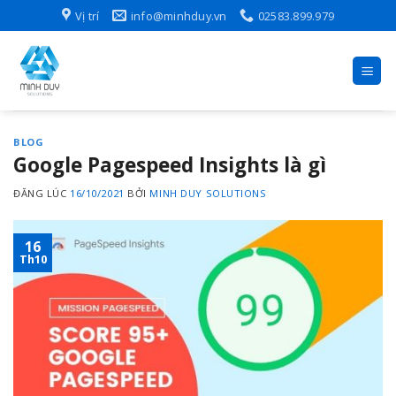
Skip
Vị trí
info@minhduy.vn
02583.899.979
to
content
BLOG
Google Pagespeed Insights là gì
ĐĂNG LÚC
16/10/2021
BỞI
MINH DUY SOLUTIONS
16
Th10