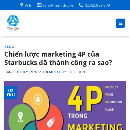
Skip
Vị trí
info@minhduy.vn
02583.899.979
to
content
BLOG
Chiến lược marketing 4P của
Starbucks đã thành công ra sao?
ĐĂNG LÚC
02/12/2022
BỞI
MINH DUY SOLUTIONS
02
Th12