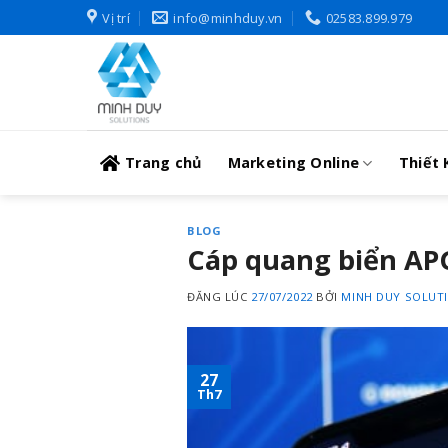
Skip
Vị trí
info@minhduy.vn
02583.899.979
to
content
Trang chủ
Marketing Online
Thiết 
BLOG
Cáp quang biển APG
ĐĂNG LÚC
27/07/2022
BỞI
MINH DUY SOLUT
27
Th7