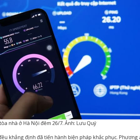
t tòa nhà ở Hà Nội đêm 26/7. Ảnh: Lưu Quý
 đều khẳng định đã tiến hành biện pháp khắc phục. Phương 