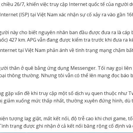
chiều 26/7, khiến việc truy cập Internet quốc tế của người 
Internet (ISP) tại Việt Nam xác nhận sự cố xảy ra vào gần 1
người này cho biết nguyên nhân ban đầu được đưa ra là cáp bị
) 427 km. APG vẫn đang được kiểm tra trước khi đưa ra kế 
Internet tại Việt Nam phản ánh về tình trạng mạng chậm bất
gười thân ở quê bằng ứng dụng Messenger. Tối nay gọi liên 
oại thông thường. Nhưng tôi vẫn có thể lên mạng đọc báo b
 gặp vấn đề khi truy cập một số dịch vụ quen thuộc như T
o bị giảm xuống mức thấp nhất, thường xuyên đứng hình, dù t
ện tượng lag giật, mất kết nối, độ trễ cao khi chơi game, t
Tình trạng được ghi nhận ở cả kết nối băng rộng cố định và 