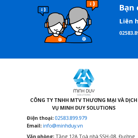
Bạn 
Liên 
02583.8
CÔNG TY TNHH MTV THƯƠNG MẠI VÀ DỊCH
VỤ
MINH DUY SOLUTIONS
Điện thoại:
02583.899.979
Email:
info@minhduy.vn
Văn phòng:
Tầng 12A Toà nhà SSH-08, Đường