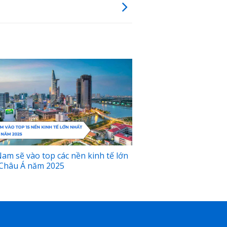
Nam sẽ vào top các nền kinh tế lớn
Châu Á năm 2025