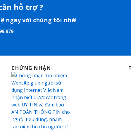
cần hỗ trợ ?
hệ ngay với chúng tôi nhé!
99.979
CHỨNG NHẬN