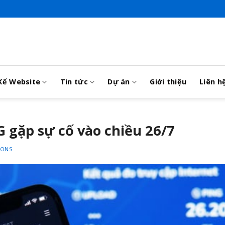
Kế Website
Tin tức
Dự án
Giới thiệu
Liên h
 gặp sự cố vào chiều 26/7
IONS