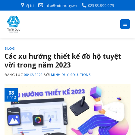
Skip
Vị trí
info@minhduy.vn
02583.899.979
to
content
BLOG
Các xu hướng thiết kế đồ hộ tuyệt
vời trong năm 2023
ĐĂNG LÚC
08/12/2022
BỞI
MINH DUY SOLUTIONS
08
Th12