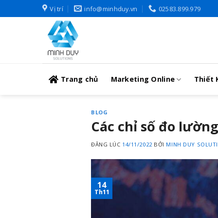
Skip
Vị trí
info@minhduy.vn
02583.899.979
to
content
Trang chủ
Marketing Online
Thiết 
BLOG
Các chỉ số đo lườn
ĐĂNG LÚC
14/11/2022
BỞI
MINH DUY SOLUT
14
Th11