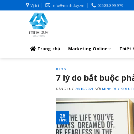
Skip
Vị trí
info@minhduy.vn
02583.899.979
to
content
Trang chủ
Marketing Online
Thiết 
BLOG
7 lý do bắt buộc ph
ĐĂNG LÚC
26/10/2021
BỞI
MINH DUY SOLUT
26
Th10