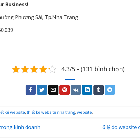
r Business!
Phường Phương Sài, Tp.Nha Trang
50.039
4.3/5 - (131 bình chọn)
iết kế website
,
thiết kế website nha trang
,
website
.
trong kinh doanh
6 lý do website