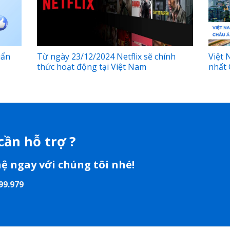
uẩn
Từ ngày 23/12/2024 Netflix sẽ chính
Việt 
thức hoạt động tại Việt Nam
nhất 
cần hỗ trợ ?
hệ ngay với chúng tôi nhé!
99.979