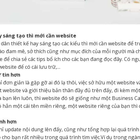
y sáng tạo thì mới cần website
dân thiết kế hay sáng tạo các kiểu thì mới cần website để t
vào đam mê, sở thích cũng như mục đích của mỗi người mà c
để chia sẻ các tips bổ ích cho các bạn đang đọc đây. Có ngườ
website để có cái lưu trữ,…
 tin hơn
ỉ đơn giản là gặp gỡ ai đó lạ thôi, việc sở hữu một website 
 website và giới thiệu bản thân đầy đủ trên đấy, đi kèm một 
a bạn lên luôn, thì website đó sẽ giống như một Business Ca
ó hẳn một cái tên miền riêng, một website riêng của bạn th
anh hơn
ỉ update nội dung lên đấy, cũng như tổng hợp lại quá trình 
p cho bạn rất nhiều trong quá trình tìm việc.Ví dụ trong ng