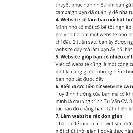
thuyết phục hơn nhiều khi bạn gửi
campaign bạn đã quản lý để nhà tu
4. Website sẽ làm bạn nổi bật hơ
Mình nhớ có một cô bé tốt nghiệp
gợi ý cô bé làm một website nho nhỏ
chỉ đâu 2 tuần sau, bạn ấy được ng
website đấy mà làm bạn ấy nổi bật 
5. Website giúp bạn có nhiều cơ 
Việc có website cũng là một công cụ
một kĩ năng gì đó, nhưng nếu không
bạn hợp tác được đây.
6. KIến được tiền từ website cá 
Tuỳ định hướng của bạn mà có khi w
mình là chương trình Tư Vấn CV. B
tác nào đó chẳng hạn. Tất nhiên l
7. Làm website rất đơn giản
Thật ra để làm ra môt website đơn
một chút thời gian học và thực hà