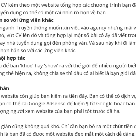
 CV kèm theo một website tổng hợp các chương trình bạn đã l
yển dụng có thể có một cái nhìn rõ hơn về bạn.
n so với ứng viên khác
 ngành Truyền thông muốn xin việc vào agency nhưng mãi 
, vứt CV lên đó và tổng hợp lại một số bài cô ấy đã viết tro
ay nhà tuyển dụng gọi đến phỏng vấn. Và sau này khi đi làm
hơn hẳn so với các ứng viên khác.
hội hợp tác
 để bạn ‘khoe’ hay ‘show’ ra với thế giới để nhiều người biế
 thể hiện ra, không chia sẻ thì đâu có ai biết là bạn giỏi đ
nhân
ebsite còn giúp bạn kiếm ra tiền đấy. Bạn có thể có dịch vụ
ạn có thể cài Google Adsense để kiếm $ từ Google hoặc bán 
ượng người xem website của bạn phải tốt trước đã ha.
 giản cũng không quá khó. Chỉ cần bạn bỏ ra một chút tiền
nh là bạn đã có được một website đẹp mắt một cách dễ dàng.