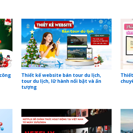
 công
Thiết kế website bán tour du lịch,
Thiết
tour du lịch, lữ hành nổi bật và ấn
chuy
tượng