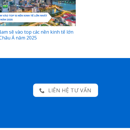
Nam sẽ vào top các nền kinh tế lớn
Châu Á năm 2025
LIÊN HỆ TƯ VẤN