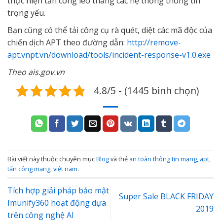
thực hiện tấn công leo thang các hệ thống thông tin
trọng yếu.
Bạn cũng có thể tải công cụ rà quét, diệt các mã độc của
chiến dịch APT theo đường dẫn:
http://remove-
apt.vnpt.vn/download/tools/incident-response-v1.0.exe
Theo ais.gov.vn
4.8/5 - (1445 bình chọn)
Bài viết này thuộc chuyên mục
Blog
và thẻ
an toàn thông tin mạng
,
apt
,
tấn công mạng
,
việt nam
.
Tích hợp giải pháp bảo mật
Super Sale BLACK FRIDAY
Imunify360 hoạt động dựa
2019
trên công nghệ AI