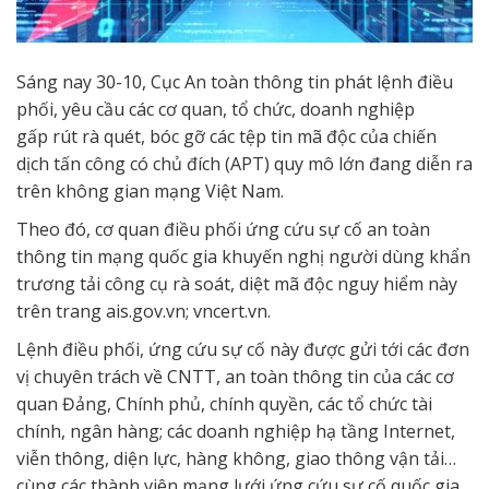
Sáng nay 30-10, Cục An toàn thông tin phát lệnh điều
phối, yêu cầu các cơ quan, tổ chức, doanh nghiệp
gấp
rút rà quét, bóc gỡ các tệp tin mã độc của chiến
dịch tấn công có chủ đích (APT) quy mô lớn đang diễn ra
trên không gian mạng Việt Nam.
Theo đó, cơ quan điều phối ứng cứu sự cố an toàn
thông tin mạng quốc gia khuyến nghị người dùng khẩn
trương tải công cụ rà soát, diệt mã độc nguy hiểm này
trên trang ais.gov.vn; vncert.vn.
Lệnh điều phối, ứng cứu sự cố này được gửi tới các đơn
vị chuyên trách về CNTT, an toàn thông tin của các cơ
quan Đảng, Chính phủ, chính quyền, các tổ chức tài
chính, ngân hàng; các doanh nghiệp hạ tầng Internet,
viễn thông, diện lực, hàng không, giao thông vận tải…
cùng các thành viên mạng lưới ứng cứu sự cố quốc gia.