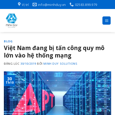
Skip
Vị trí
info@minhduy.vn
02583.899.979
to
content
BLOG
Việt Nam đang bị tấn công quy mô
lớn vào hệ thống mạng
ĐĂNG LÚC
30/10/2019
BỞI
MINH DUY SOLUTIONS
30
Th10