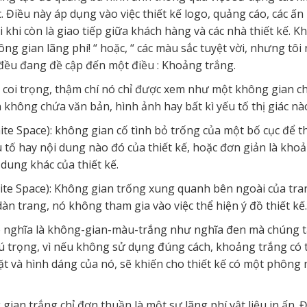
. Điều này áp dụng vào việc thiết kế logo, quảng cáo, các ấ
i khi còn là giao tiếp giữa khách hàng và các nhà thiết kế. K
ông gian lãng phí! “ hoặc, “ các màu sắc tuyệt vời, nhưng tôi
đều đang đề cập đến một điều : Khoảng trắng.
i trọng, thậm chí nó chỉ được xem như một không gian chuy
không chứa văn bản, hình ảnh hay bất kì yếu tố thị giác nào
te Space): không gian cố tình bỏ trống của một bố cục để th
 tố hay nội dung nào đó của thiết kế, hoặc đơn giản là kho
dung khác của thiết kế.
ite Space): Không gian trống xung quanh bên ngoài của tra
dàn trang, nó không tham gia vào việc thể hiện ý đồ thiết kế.
nghĩa là không-gian-màu-trắng như nghĩa đen mà chúng ta b
hú trọng, vì nếu không sử dụng đúng cách, khoảng trắng có t
đặt và hình dáng của nó, sẽ khiến cho thiết kế có một phông n
an trắng chỉ đơn thuần là một sự lãng phí vật liệu in ấn. Đ