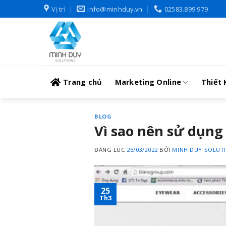
Skip
Vị trí
info@minhduy.vn
02583.899.979
to
content
Trang chủ
Marketing Online
Thiết 
BLOG
Vì sao nên sử dụng
ĐĂNG LÚC
25/03/2022
BỞI
MINH DUY SOLUT
25
Th3