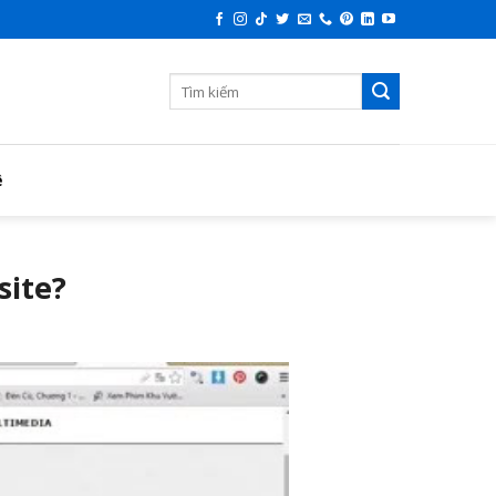
ệ
site?