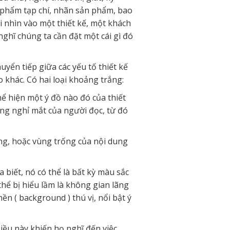
n phẩm tạp chí, nhãn sản phẩm, bao
hi nhìn vào một thiết kế, một khách
 nghĩ chúng ta cần đặt một cái gì đó
ển tiếp giữa các yếu tố thiết kế
 khác. Có hai loại khoảng trắng:
ể hiện một ý đồ nào đó của thiết
ảng nghỉ mắt của người đọc, từ đó
ng, hoặc vùng trống của nội dung
iết, nó có thể là bất kỳ màu sắc
hể bị hiểu lầm là không gian lãng
ền ( background ) thú vị, nổi bật ý
iều này khiến họ nghĩ đến việc