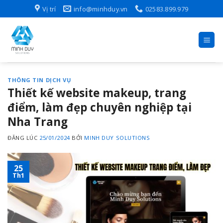
Skip
Vị trí
info@minhduy.vn
02583.899.979
to
content
THÔNG TIN DỊCH VỤ
Thiết kế website makeup, trang
điểm, làm đẹp chuyên nghiệp tại
Nha Trang
ĐĂNG LÚC
25/01/2024
BỞI
MINH DUY SOLUTIONS
25
Th1