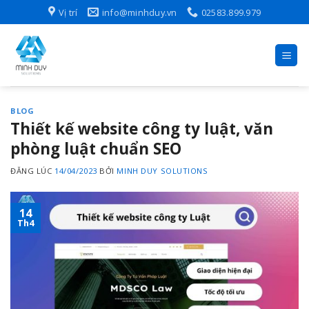
Skip
Vị trí
info@minhduy.vn
02583.899.979
to
content
BLOG
Thiết kế website công ty luật, văn
phòng luật chuẩn SEO
ĐĂNG LÚC
14/04/2023
BỞI
MINH DUY SOLUTIONS
14
Th4