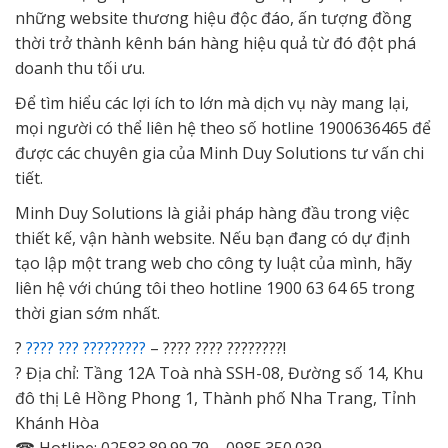
những website thương hiệu độc đáo, ấn tượng đồng
thời trở thành kênh bán hàng hiệu quả từ đó đột phá
doanh thu tối ưu.
Để tìm hiểu các lợi ích to lớn mà dịch vụ này mang lại,
mọi người có thể liên hệ theo số hotline 1900636465 để
được các chuyên gia của Minh Duy Solutions tư vấn chi
tiết.
Minh Duy Solutions là giải pháp hàng đầu trong việc
thiết kế, vận hành website. Nếu bạn đang có dự định
tạo lập một trang web cho công ty luật của mình, hãy
liên hệ với chúng tôi theo hotline 1900 63 64 65 trong
thời gian sớm nhất.
?️
???? ??? ?????????
– ???? ???? ????????!
? Địa chỉ: Tầng 12A Toà nhà SSH-08, Đường số 14, Khu
đô thị Lê Hồng Phong 1, Thành phố Nha Trang, Tỉnh
Khánh Hòa
☎ Hotline: 02583.89.99.79 – 0985.350.039