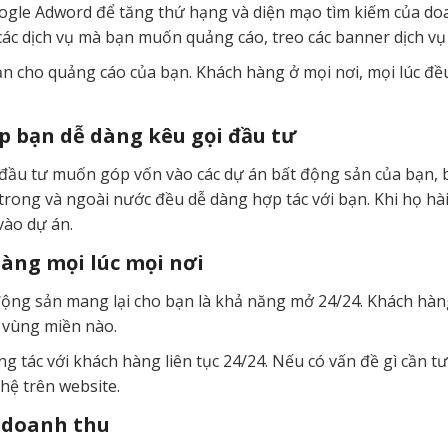
oogle Adword để tăng thứ hạng và diện mạo tìm kiếm của d
cả các dịch vụ mà bạn muốn quảng cáo, treo các banner dịch
ạn cho quảng cáo của bạn. Khách hàng ở mọi nơi, mọi lúc đề
p bạn dễ dàng kêu gọi đầu tư
ết đầu tư muốn góp vốn vào các dự án bất động sản của bạn, 
c trong và ngoài nước đều dễ dàng hợp tác với bạn. Khi họ hà
vào dự án.
àng mọi lúc mọi nơi
ộng sản mang lại cho bạn là khả năng mở 24/24. Khách hàng
, vùng miền nào.
ng tác với khách hàng liên tục 24/24. Nếu có vấn đề gì cần t
 hệ trên website.
g doanh thu