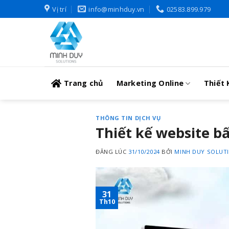
Skip
Vị trí
info@minhduy.vn
02583.899.979
to
content
Trang chủ
Marketing Online
Thiết 
THÔNG TIN DỊCH VỤ
Thiết kế website b
ĐĂNG LÚC
31/10/2024
BỞI
MINH DUY SOLUT
31
Th10