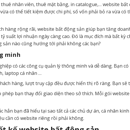
huê nhân viên, thuê mặt bằng, in catalogue,… website bất đ
vừa có thể tiết kiệm được chi phí, số vốn phải bỏ ra vừa có 
ách hàng rộng rãi, website bất động sản giúp bạn tăng doa
à tỷ suất lợi nhuận ngày càng cao. Đó là mục đích mà bất kỳ 
 sản nào cũng hướng tới phải không các bạn?
ng minh
iệp có các công cụ quản lý thông minh và dễ dàng. Bạn có t
h, laptop cá nhân …
hách hàng, lượt truy cập đều được hiển thị rõ ràng. Bạn sẽ 
ho phép bạn thay đổi giao diện theo sở thích. Mỗi gói websit
chắc hẳn bạn đã hiểu tại sao tất cả các chủ dự án, cá nhân k
u cần có website riêng rồi phải không.
ết kế website bất động sản