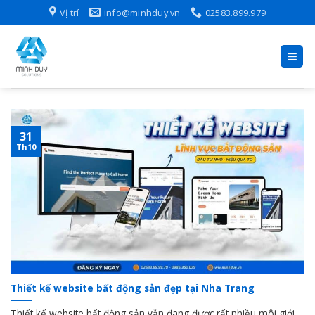
Skip
Vị trí
info@minhduy.vn
02583.899.979
to
content
31
Th10
Thiết kế website bất động sản đẹp tại Nha Trang
Thiết kế website bất động sản vẫn đang được rất nhiều môi giới,