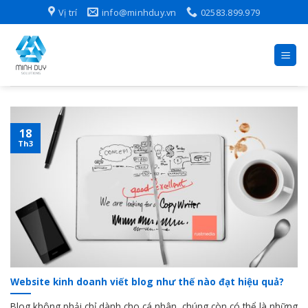
Skip
Vị trí
info@minhduy.vn
02583.899.979
to
content
18
Th3
Website kinh doanh viết blog như thế nào đạt hiệu quả?
Blog không phải chỉ dành cho cá nhân, chúng còn có thể là những