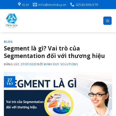
Skip
Vị trí
info@minhduy.vn
02583.899.979
to
content
BLOG
Segment là gì? Vai trò của
Segmentation đối với thương hiệu
ĐĂNG LÚC
27/07/2023
BỞI
MINH DUY SOLUTIONS
27
Th7