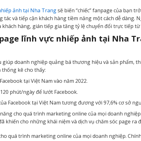
 nhiếp ảnh tại Nha Trang
sẽ biến “chiếc” fanpage của bạn tr
g tác và tiếp cận khách hàng tiềm năng một cách dễ dàng. N
 khách hàng, gián tiếp gia tăng tỷ lệ chuyển đổi trực tiếp t
page lĩnh vực nhiếp ảnh tại Nha Tr
 giúp doanh nghiệp quảng bá thương hiệu và sản phẩm, th
 thống kê cho thấy:
 Facebook tại Việt Nam vào năm 2022.
120 phút/ngày để lướt Facebook.
của Facebook tại Việt Nam tương đương với 97,6% cơ sở ngư
 năng cho quá trình marketing online của mọi doanh nghiệ
ã khiến cho những khái niệm và dịch vụ chăm sóc page ra đ
cho quá trình marketing online của mọi doanh nghiệp. Chín