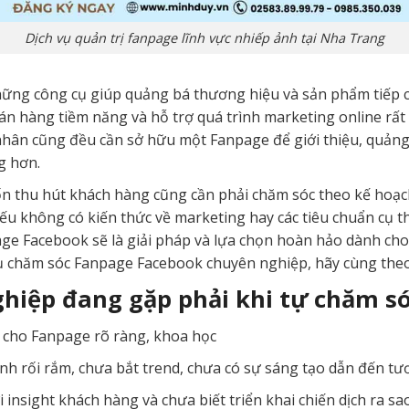
Dịch vụ quản trị fanpage lĩnh vực nhiếp ảnh tại Nha Trang
ững công cụ giúp quảng bá thương hiệu và sản phẩm tiếp c
n hàng tiềm năng và hỗ trợ quá trình marketing online rất
nhân cũng đều cần sở hữu một Fanpage để giới thiệu, quản
g hơn.
thu hút khách hàng cũng cần phải chăm sóc theo kế hoạch 
u không có kiến thức về marketing hay các tiêu chuẩn cụ thể
ge Facebook sẽ là giải pháp và lựa chọn hoàn hảo dành cho 
ụ chăm sóc Fanpage Facebook chuyên nghiệp, hãy cùng theo
ghiệp đang gặp phải khi tự chăm s
g cho Fanpage rõ ràng, khoa học
h rối rắm, chưa bắt trend, chưa có sự sáng tạo dẫn đến tư
insight khách hàng và chưa biết triển khai chiến dịch ra sa