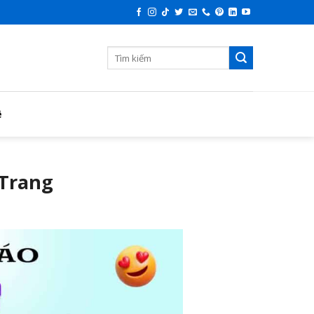
ệ
 Trang