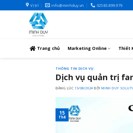
Skip
Vị trí
info@minhduy.vn
02583.899.979
to
content
Trang chủ
Marketing Online
Thiết 
THÔNG TIN DỊCH VỤ
Dịch vụ quản trị f
ĐĂNG LÚC
15/08/2024
BỞI
MINH DUY SOLUT
15
Th8