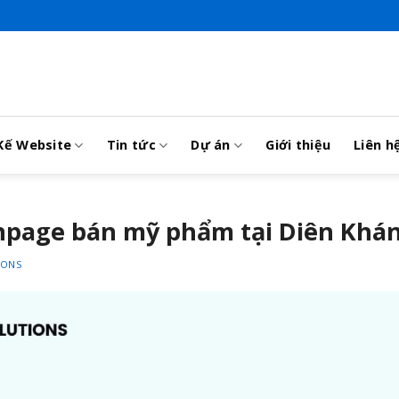
Kế Website
Tin tức
Dự án
Giới thiệu
Liên h
anpage bán mỹ phẩm tại Diên Khá
IONS