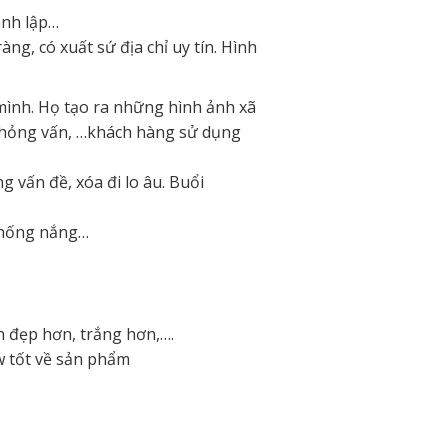
ành lập…
, có xuất sứ địa chỉ uy tín. Hình
mình. Họ tạo ra những hình ảnh xã
 phỏng vấn, …khách hàng sử dụng
g vấn đề, xóa đi lo âu. Buổi
chống nắng…
h đẹp hơn, trắng hơn,….
w tốt về sản phẩm