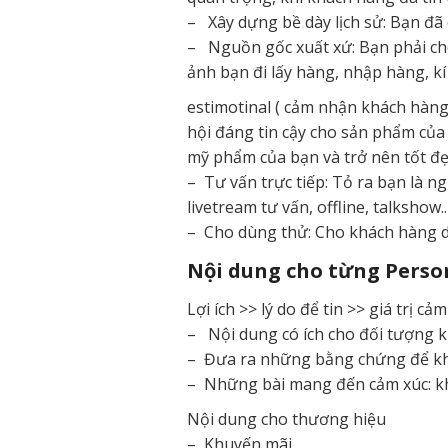
– Xây dựng bề dày lịch sử: Bạn đ
– Nguồn gốc xuất xứ: Bạn phải cho
ảnh bạn đi lấy hàng, nhập hàng, kí
estimotinal ( cảm nhận khách hàng
hội đáng tin cậy cho sản phẩm củ
mỹ phẩm của bạn và trở nên tốt đ
– Tư vấn trực tiếp: Tỏ ra bạn là ng
livetream tư vấn, offline, talkshow..
– Cho dùng thử: Cho khách hàng 
Nội dung cho từng Perso
Lợi ích >> lý do để tin >> giá trị cả
– Nội dung có ích cho đối tượng kh
– Đưa ra những bằng chứng để khác
– Những bài mang đến cảm xúc: kh
Nội dung cho thương hiệu
– Khuyến mãi