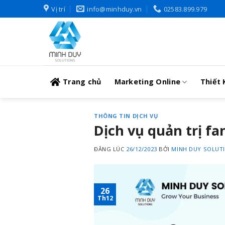
Skip
Vị trí
info@minhduy.vn
02583.899.979
to
content
Trang chủ
Marketing Online
Thiết 
THÔNG TIN DỊCH VỤ
Dịch vụ quản trị f
ĐĂNG LÚC
26/12/2023
BỞI
MINH DUY SOLUT
26
Th12