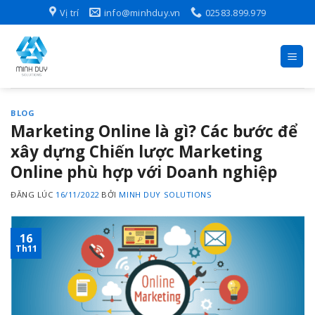
Skip
Vị trí
info@minhduy.vn
02583.899.979
to
content
BLOG
Marketing Online là gì? Các bước để
xây dựng Chiến lược Marketing
Online phù hợp với Doanh nghiệp
ĐĂNG LÚC
16/11/2022
BỞI
MINH DUY SOLUTIONS
16
Th11