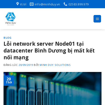
Skip
Vị trí
info@minhduy.vn
02583.899.979
to
content
BLOG
Lỗi network server Node01 tại
datacenter Bình Dương bị mất kết
nối mạng
ĐĂNG LÚC
20/09/2019
BỞI
MINH DUY SOLUTIONS
20
Th9