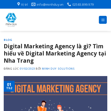
Skip
Vị trí
info@minhduy.vn
02583.899.979
to
content
BLOG
Digital Marketing Agency là gì? Tìm
hiểu về Digital Marketing Agency tại
Nha Trang
ĐĂNG LÚC
01/02/2023
BỞI
MINH DUY SOLUTIONS
01
Th2