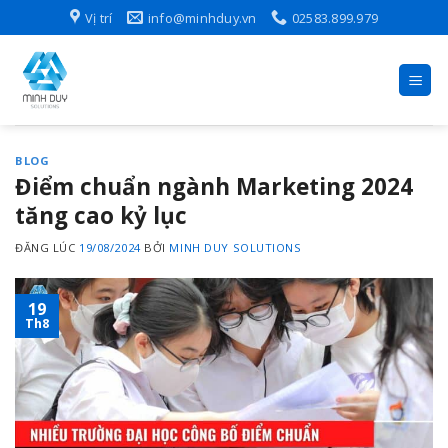
Skip
Vị trí
info@minhduy.vn
02583.899.979
to
content
BLOG
Điểm chuẩn ngành Marketing 2024
tăng cao kỷ lục
ĐĂNG LÚC
19/08/2024
BỞI
MINH DUY SOLUTIONS
19
Th8